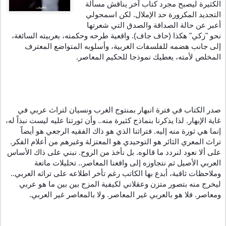
الكثيرة ليصبح مجرد كتاب آخر يناقش مسألة 
التجديد المكرورة حد الإملال. لكن اسمحولي 
أعبر عن حالة الصداقة والصدق التي شعرتها 
نحو "زكي" هكذا (حاف جاف). واقعية طرحه وحكمته، بعربيته السائغة، 
إلى جانب هضمه للفلسفات الغربية، وأسلوبه المتواضع المعترف 
المخلص لأمته، يعطيك نموذجا للحكيم المعاصر.
صدر الكتاب في فترة انبهار بمنتوج الغرب ونسيان لتراث عربي في 
غاية الإبهار. لذا يذكرنا بنماذج كثيرة منه.. وأن ثورتنا عليه ليست نبذاً له، 
إنما هي ثورة منه إليه. فتراثنا الذي هو ذاك الفقيه الرجعي هو أيضاً 
تراث المعري الثائر هو التوحيدي هو المعتزلة وغيرهم من أعلام الفكر. 
على ألا نعود لنردد ما قالوه. بل نأخذ من الروح. نبني على ذاك الأساس 
العربي الأصيل ثم نتجاوزه إلى واقعنا المعاصر.. تحليلات ماتعة 
وملاحظات ثاقبة، أبدع بها الكاتب رغم تأخر اطلاعه على تراثه العربي.. 
ليخرج منه بتصور متزن وعقلاني لكيفية المزج بين بين ما هو عربي 
ومعاصر. فلا هو بالعربي غير المعاصر. ولا بالمعاصر غير العربي. 