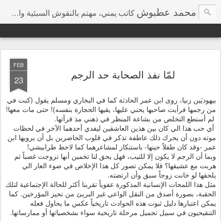
محمد عطبوش
كاتب يمني، مهتم بالنقوش السبئية والمعتقدات الشعبية
FEB
لمّا نفذ الصحابة حد الرجم
23
بيهوديَين زنيا، روى ابن عمر الحادثة كما في البخاري ومسلم يقول (كنت في
من رجمها فرأيت صاحبها يحني عليها، يقيها الحجارة بنفسه)! حتى مات معها!
لم أستطع التخلص من بشاعة المنظر في ذهني مذ قرأتها.
أي حب هذا الي كان بين هذين العاشقين ليفدي أحدهما الآخر في لحظات
موته دون أن يحرك ذلك عاطفة تذكر في قلوب الحاضرين بل أن يرويها ابن
عمر -وقد كان طفلاً حينها- باستنكار لمشاعرهما كما لاحظ طرابيشي!
وبما أن الرجم لا يكون إلا للثيب، فهل يحق لنا تخمين أنها تزوجت غصباً ثم
هربت مع عشيقها؟ فلا يمكن تصور كل هذا الإخلاص في ضوء العار الي
يلحقها لو خانت زوجاً سبق وأن ارتضته.
مثل هذا اللمحات الإنسانية المذكورة عفوياً تقربنا أكثر للحالة الإجتماعية لتلك
الحقبة، بصورة أصدق من النقل الواعي غير البريئ من تحيز المؤرخين. كما
يمكن اعتبارها دليل ثبوت هذه الحوادث تاريخياً عكس ما يحاول فعله
التنقيحيون في سبيل تجميل مرحلة تاريخية سواء بشخصياتها أو ممارساتها.